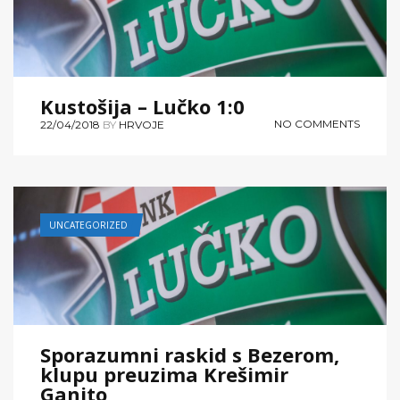
Kustošija – Lučko 1:0
NO COMMENTS
22/04/2018
BY
HRVOJE
UNCATEGORIZED
Sporazumni raskid s Bezerom,
klupu preuzima Krešimir
Ganjto