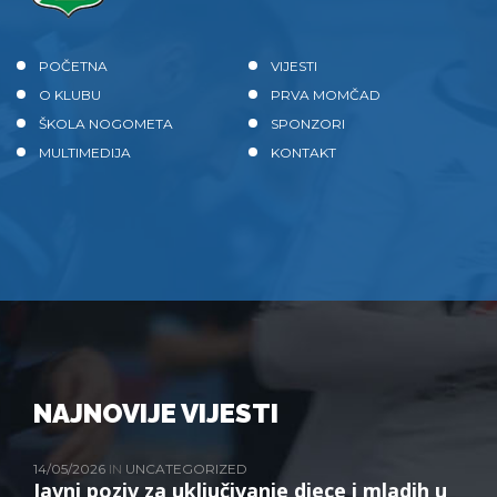
POČETNA
VIJESTI
O KLUBU
PRVA MOMČAD
ŠKOLA NOGOMETA
SPONZORI
MULTIMEDIJA
KONTAKT
NAJNOVIJE VIJESTI
14/05/2026
IN
UNCATEGORIZED
Javni poziv za uključivanje djece i mladih u