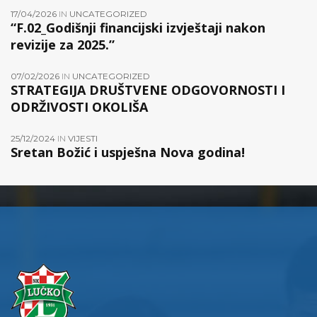
17/04/2026
IN
UNCATEGORIZED
“F.02_Godišnji financijski izvještaji nakon
revizije za 2025.”
07/02/2026
IN
UNCATEGORIZED
STRATEGIJA DRUŠTVENE ODGOVORNOSTI I
ODRŽIVOSTI OKOLIŠA
25/12/2024
IN
VIJESTI
Sretan Božić i uspješna Nova godina!