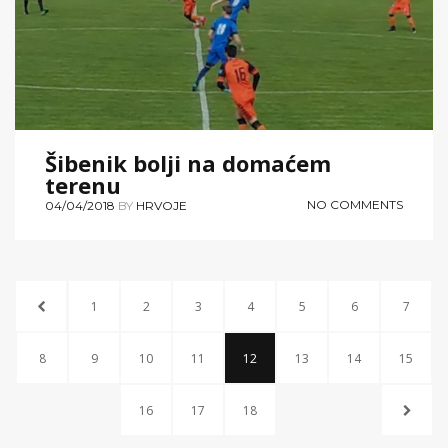
Šibenik bolji na domaćem
terenu
NO COMMENTS
04/04/2018
BY
HRVOJE
1
2
3
4
5
6
7
8
9
10
11
12
13
14
15
16
17
18