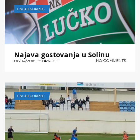
UNCATEGORIZED
Najava gostovanja u Solinu
NO COMMENTS
06/04/2018
BY
HRVOJE
UNCATEGORIZED