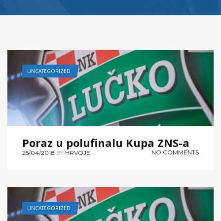
UNCATEGORIZED
Poraz u polufinalu Kupa ZNS-a
NO COMMENTS
25/04/2018
BY
HRVOJE
UNCATEGORIZED