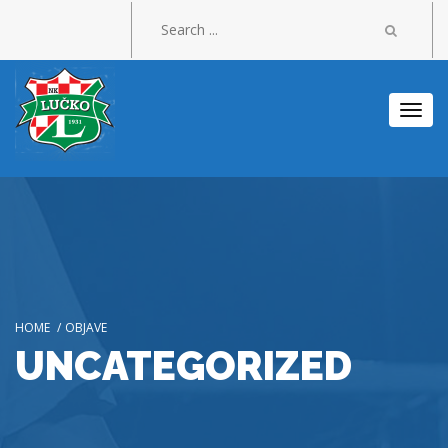
Togg
navi
HOME
/
OBJAVE
UNCATEGORIZED