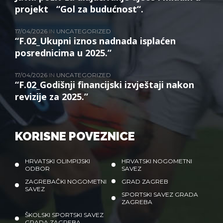
projekt “Gol za budućnost“.
17/04/2026
IN
UNCATEGORIZED
“F.02_Ukupni iznos nadnada isplaćen
posrednicima u 2025.”
17/04/2026
IN
UNCATEGORIZED
“F.02_Godišnji financijski izvještaji nakon
revizije za 2025.”
KORISNE POVEZNICE
HRVATSKI OLIMPIJSKI
HRVATSKI NOGOMETNI
ODBOR
SAVEZ
ZAGREBAČKI NOGOMETNI
GRAD ZAGREB
SAVEZ
SPORTSKI SAVEZ GRADA
ZAGREBA
ŠKOLSKI SPORTSKI SAVEZ
GRADA ZAGREBA