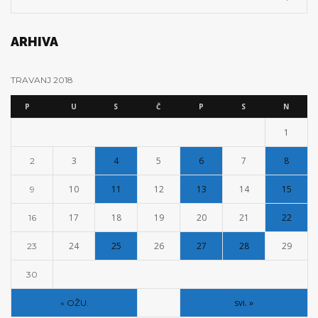
ARHIVA
TRAVANJ 2018
P
U
S
Č
P
S
N
1
3
4
5
6
7
8
2
10
11
12
13
14
15
9
17
18
19
20
21
22
16
24
25
26
27
28
29
23
30
svi. »
« OŽU.