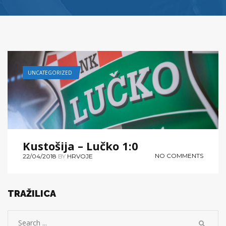
UNCATEGORIZED
Kustošija – Lučko 1:0
NO COMMENTS
22/04/2018
BY
HRVOJE
TRAŽILICA