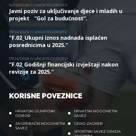
14/05/2026
IN
UNCATEGORIZED
Javni poziv za uključivanje djece i mladih u
projekt “Gol za budućnost“.
17/04/2026
IN
UNCATEGORIZED
“F.02_Ukupni iznos nadnada isplaćen
posrednicima u 2025.”
17/04/2026
IN
UNCATEGORIZED
“F.02_Godišnji financijski izvještaji nakon
revizije za 2025.”
KORISNE POVEZNICE
HRVATSKI OLIMPIJSKI
HRVATSKI NOGOMETNI
ODBOR
SAVEZ
ZAGREBAČKI NOGOMETNI
GRAD ZAGREB
SAVEZ
SPORTSKI SAVEZ GRADA
ZAGREBA