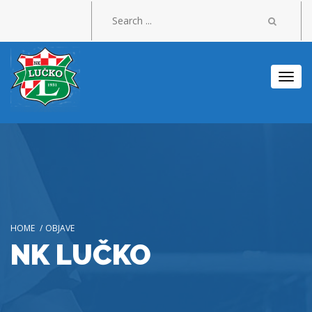
Togg
navi
HOME
/
OBJAVE
NK LUČKO