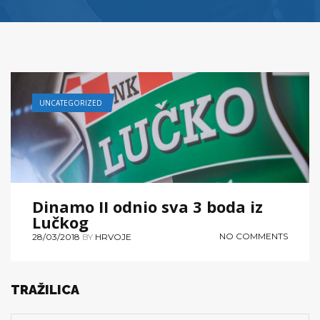
UNCATEGORIZED
Dinamo II odnio sva 3 boda iz
Lučkog
NO COMMENTS
28/03/2018
BY
HRVOJE
TRAŽILICA