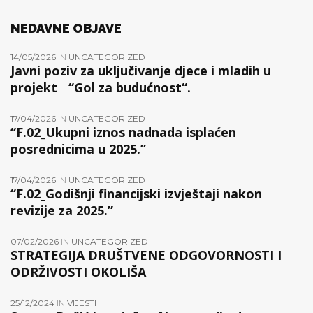
NEDAVNE OBJAVE
14/05/2026
IN
UNCATEGORIZED
Javni poziv za uključivanje djece i mladih u
projekt “Gol za budućnost“.
17/04/2026
IN
UNCATEGORIZED
“F.02_Ukupni iznos nadnada isplaćen
posrednicima u 2025.”
17/04/2026
IN
UNCATEGORIZED
“F.02_Godišnji financijski izvještaji nakon
revizije za 2025.”
07/02/2026
IN
UNCATEGORIZED
STRATEGIJA DRUŠTVENE ODGOVORNOSTI I
ODRŽIVOSTI OKOLIŠA
25/12/2024
IN
VIJESTI