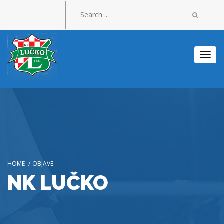
Togg
navi
HOME
/
OBJAVE
NK LUČKO