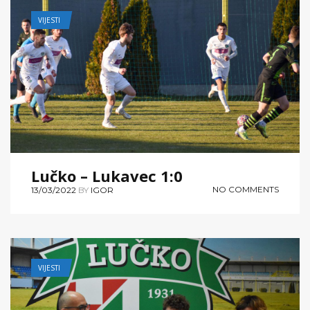
VIJESTI
Lučko – Lukavec 1:0
NO COMMENTS
13/03/2022
BY
IGOR
VIJESTI