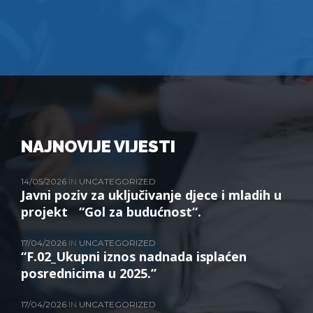
NAJNOVIJE VIJESTI
14/05/2026
IN
UNCATEGORIZED
Javni poziv za uključivanje djece i mladih u
projekt “Gol za budućnost“.
17/04/2026
IN
UNCATEGORIZED
“F.02_Ukupni iznos nadnada isplaćen
posrednicima u 2025.”
17/04/2026
IN
UNCATEGORIZED