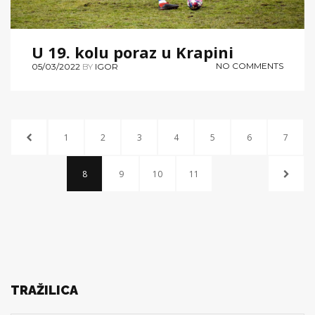
U 19. kolu poraz u Krapini
NO COMMENTS
05/03/2022
BY
IGOR
1
2
3
4
5
6
7
8
9
10
11
TRAŽILICA