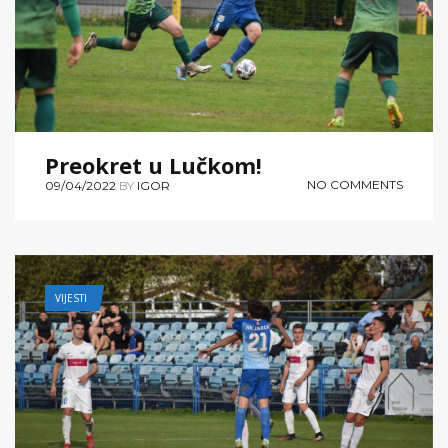
Preokret u Lučkom!
NO COMMENTS
09/04/2022
BY
IGOR
VIJESTI