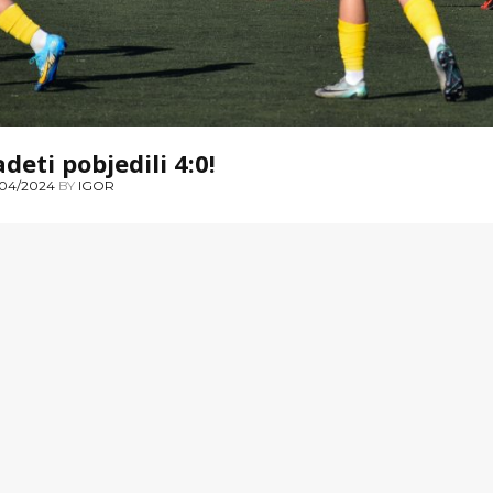
deti pobjedili 4:0!
04/2024
BY
IGOR