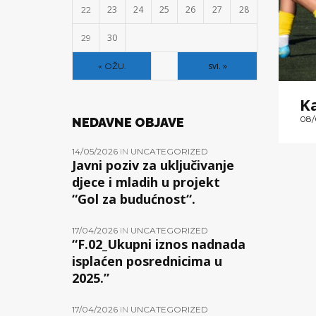
23
24
25
26
27
28
22
30
29
svi. »
« OŽU.
Ka
08/
NEDAVNE OBJAVE
14/05/2026
IN
UNCATEGORIZED
Javni poziv za uključivanje
djece i mladih u projekt
“Gol za budućnost“.
17/04/2026
IN
UNCATEGORIZED
“F.02_Ukupni iznos nadnada
isplaćen posrednicima u
2025.”
17/04/2026
IN
UNCATEGORIZED