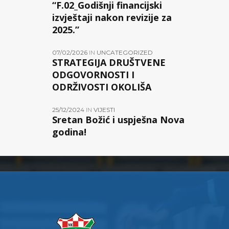
“F.02_Godišnji financijski
izvještaji nakon revizije za
2025.”
07/02/2026
IN
UNCATEGORIZED
STRATEGIJA DRUŠTVENE
ODGOVORNOSTI I
ODRŽIVOSTI OKOLIŠA
25/12/2024
IN
VIJESTI
Sretan Božić i uspješna Nova
godina!