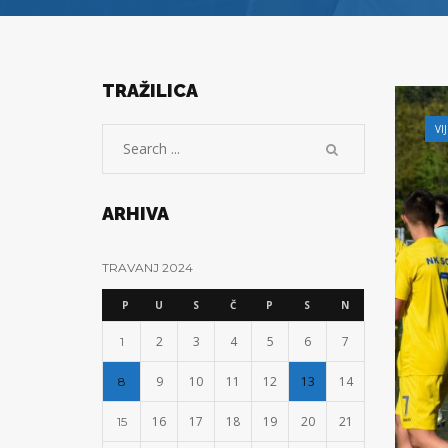
TRAŽILICA
VI
ARHIVA
TRAVANJ 2024
P
U
S
Č
P
S
N
2
3
4
5
6
7
1
9
10
11
12
13
14
8
16
17
18
19
20
21
15