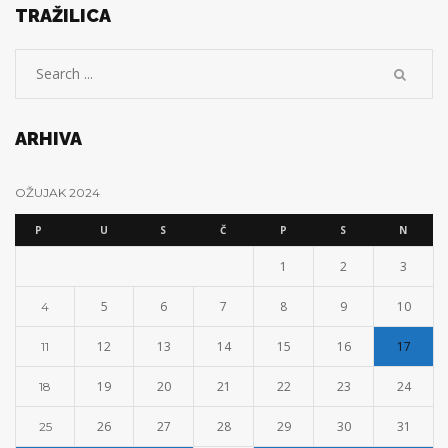
TRAŽILICA
ARHIVA
OŽUJAK 2024
P
U
S
Č
P
S
N
1
2
3
5
6
7
8
9
10
4
12
13
14
15
16
17
11
19
20
21
22
23
24
18
26
27
28
29
30
31
25