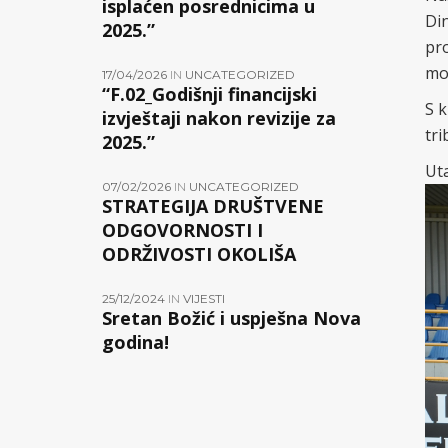
isplaćen posrednicima u
Din
2025.”
pro
mo
17/04/2026
IN
UNCATEGORIZED
“F.02_Godišnji financijski
S k
izvještaji nakon revizije za
tri
2025.”
Uta
07/02/2026
IN
UNCATEGORIZED
STRATEGIJA DRUŠTVENE
ODGOVORNOSTI I
ODRŽIVOSTI OKOLIŠA
25/12/2024
IN
VIJESTI
Sretan Božić i uspješna Nova
godina!