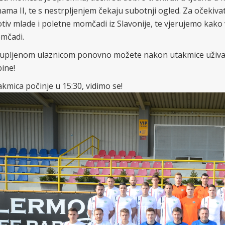
ama II, te s nestrpljenjem čekaju subotnji ogled. Za očekiva
tiv mlade i poletne momčadi iz Slavonije, te vjerujemo kako
mčadi.
upljenom ulaznicom ponovno možete nakon utakmice uživati 
bine!
kmica počinje u 15:30, vidimo se!