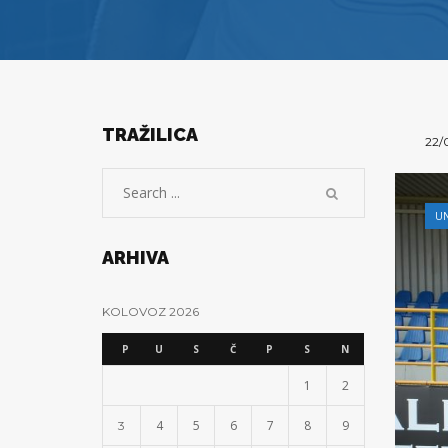
TRAŽILICA
22/
U
ARHIVA
KOLOVOZ 2026
P
U
S
Č
P
S
N
1
2
4
5
6
7
8
9
3