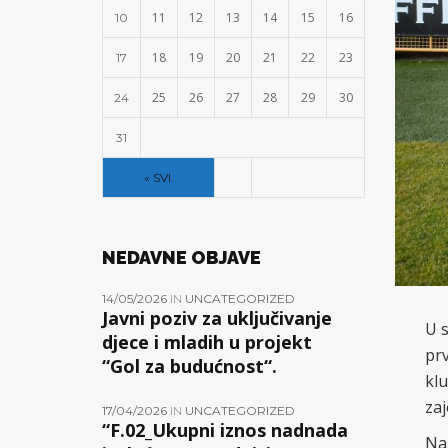
11
12
13
14
15
16
10
18
19
20
21
22
23
17
25
26
27
28
29
30
24
31
« SVI.
NEDAVNE OBJAVE
14/05/2026
IN
UNCATEGORIZED
Javni poziv za uključivanje
U 
djece i mladih u projekt
prv
“Gol za budućnost“.
klu
za
17/04/2026
IN
UNCATEGORIZED
“F.02_Ukupni iznos nadnada
Naš