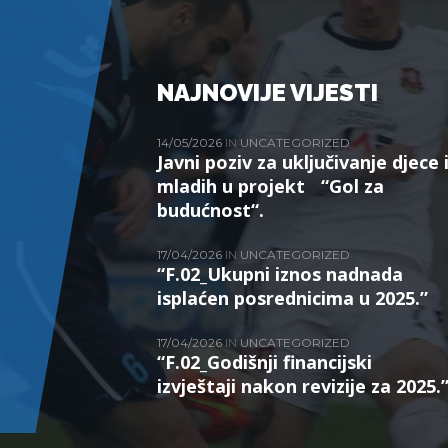
NAJNOVIJE VIJESTI
14/05/2026
IN
UNCATEGORIZED
Javni poziv za uključivanje djece 
mladih u projekt “Gol za
budućnost“.
17/04/2026
IN
UNCATEGORIZED
“F.02_Ukupni iznos nadnada
isplaćen posrednicima u 2025.”
17/04/2026
IN
UNCATEGORIZED
“F.02_Godišnji financijski
izvještaji nakon revizije za 2025.