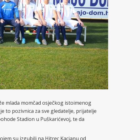
iže mlada momčad osječkog istoimenog
 to pozivnica za sve gledatelje, prijatelje
pohode Stadion u Puškarićevoj, te da
ojem su izgubili na Hitrec Kacianu od