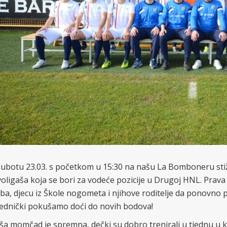
subotu 23.03. s početkom u 15:30 na našu La Bomboneru st
oligaša koja se bori za vodeće pozicije u Drugoj HNL. Prava je
ba, djecu iz Škole nogometa i njihove roditelje da ponovno 
jednički pokušamo doći do novih bodova!
a momčad je spremna, dečki su dobro trenirali u tjednu u k