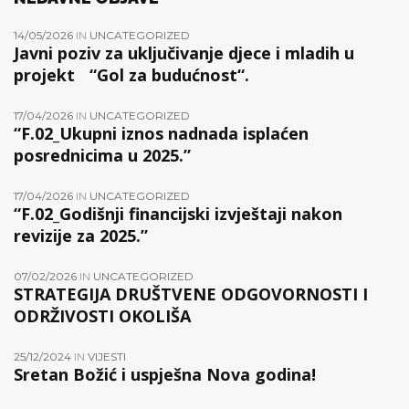
14/05/2026
IN
UNCATEGORIZED
Javni poziv za uključivanje djece i mladih u
projekt “Gol za budućnost“.
17/04/2026
IN
UNCATEGORIZED
“F.02_Ukupni iznos nadnada isplaćen
posrednicima u 2025.”
17/04/2026
IN
UNCATEGORIZED
“F.02_Godišnji financijski izvještaji nakon
revizije za 2025.”
07/02/2026
IN
UNCATEGORIZED
STRATEGIJA DRUŠTVENE ODGOVORNOSTI I
ODRŽIVOSTI OKOLIŠA
25/12/2024
IN
VIJESTI
Sretan Božić i uspješna Nova godina!