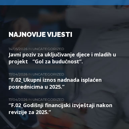
NAJNOVIJE VIJESTI
14/05/2026
IN
UNCATEGORIZED
Javni poziv za uključivanje djece i mladih u
projekt “Gol za budućnost“.
17/04/2026
IN
UNCATEGORIZED
“F.02_Ukupni iznos nadnada isplaćen
posrednicima u 2025.”
17/04/2026
IN
UNCATEGORIZED
“F.02_Godišnji financijski izvještaji nakon
revizije za 2025.”