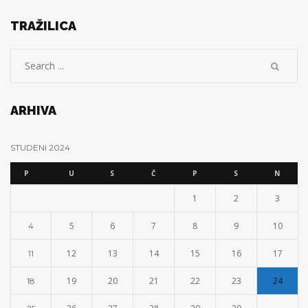
TRAŽILICA
ARHIVA
STUDENI 2024
P
U
S
Č
P
S
N
1
2
3
5
6
7
8
9
10
4
12
13
14
15
16
17
11
19
20
21
22
23
24
18