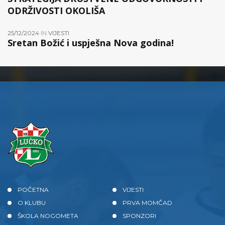
ODRŽIVOSTI OKOLIŠA
25/12/2024
IN
VIJESTI
Sretan Božić i uspješna Nova godina!
POČETNA
VIJESTI
O KLUBU
PRVA MOMČAD
ŠKOLA NOGOMETA
SPONZORI