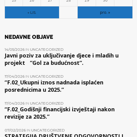
26
27
28
29
30
25
pro. »
« LIS.
NEDAVNE OBJAVE
14/05/2026
IN
UNCATEGORIZED
Javni poziv za uključivanje djece i mladih u
projekt “Gol za budućnost“.
17/04/2026
IN
UNCATEGORIZED
“F.02_Ukupni iznos nadnada isplaćen
posrednicima u 2025.”
17/04/2026
IN
UNCATEGORIZED
“F.02_Godišnji financijski izvještaji nakon
revizije za 2025.”
07/02/2026
IN
UNCATEGORIZED
STRATEGIJA DRUŠTVENE ODGOVORNOSTI I